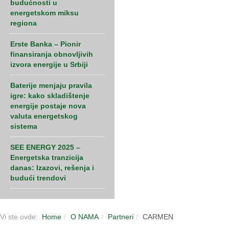
budućnosti u
energetskom miksu
regiona
Erste Banka – Pionir
finansiranja obnovljivih
izvora energije u Srbiji
Baterije menjaju pravila
igre: kako skladištenje
energije postaje nova
valuta energetskog
sistema
SEE ENERGY 2025 –
Energetska tranzicija
danas: Izazovi, rešenja i
budući trendovi
Vi ste ovde:
Home
O NAMA
Partneri
CARMEN