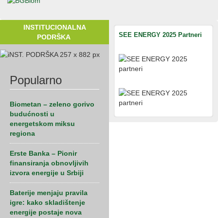
INSTITUCIONALNA
SEE ENERGY 2025 Partneri
PODRŠKA
Popularno
Biometan – zeleno gorivo
budućnosti u
energetskom miksu
regiona
Erste Banka – Pionir
finansiranja obnovljivih
izvora energije u Srbiji
Baterije menjaju pravila
igre: kako skladištenje
energije postaje nova