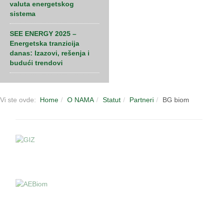
valuta energetskog
sistema
SEE ENERGY 2025 –
Energetska tranzicija
danas: Izazovi, rešenja i
budući trendovi
Vi ste ovde:
Home
O NAMA
Statut
Partneri
BG biom