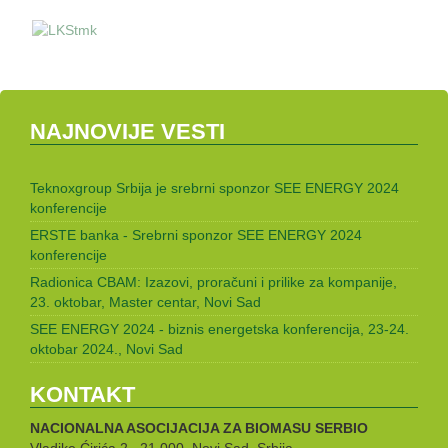
NAJNOVIJE VESTI
Teknoxgroup Srbija je srebrni sponzor SEE ENERGY 2024
konferencije
ERSTE banka - Srebrni sponzor SEE ENERGY 2024
konferencije
Radionica CBAM: Izazovi, proračuni i prilike za kompanije,
23. oktobar, Master centar, Novi Sad
SEE ENERGY 2024 - biznis energetska konferencija, 23-24.
oktobar 2024., Novi Sad
KONTAKT
NACIONALNA ASOCIJACIJA ZA BIOMASU
SERBIO
Vladike Ćirića 2, 21 000, Novi Sad, Srbija