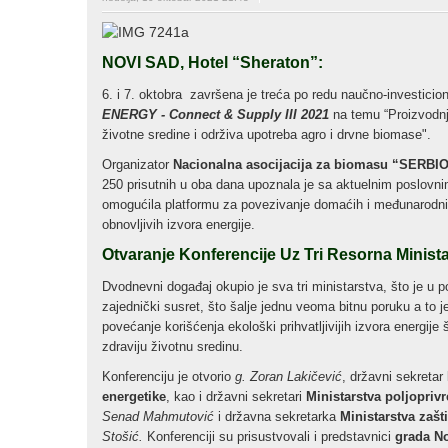
NOVI SAD, Hotel “Sheraton”:
6. i 7. oktobra završena je treća po redu naučno-investic
ENERGY - Connect & Supply III 2021
na temu “Proizvodnja
životne sredine i održiva upotreba agro i drvne biomase".
Organizator
Nacionalna asocijacija za biomasu “SERBI
250 prisutnih u oba dana upoznala je sa aktuelnim poslovn
omogućila platformu za povezivanje domaćih i međunarodni
obnovljivih izvora energije.
Otvaranje Konferencije Uz Tri Resorna Minist
Dvodnevni događaj okupio je sva tri ministarstva, što je u po
zajednički susret, što šalje jednu veoma bitnu poruku a to je
povećanje korišćenja ekološki prihvatljivijih izvora energije 
zdraviju životnu sredinu.
Konferenciju je otvorio
g. Zoran Lakičević
, državni sekretar
energetike
, kao i državni sekretari
Ministarstva poljopriv
Senad Mahmutović
i državna sekretarka
Ministarstva zašt
Stošić.
Konferenciji su prisustvovali i predstavnici
grada N