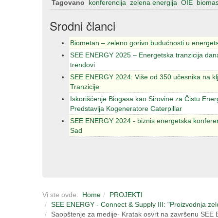
Tagovano
konferencija
zelena energija
OIE
bioma
Srodni članci
Biometan – zeleno gorivo budućnosti u energe
SEE ENERGY 2025 – Energetska tranzicija danas
trendovi
SEE ENERGY 2024: Više od 350 učesnika na kl
Tranzicije
Iskorišćenje Biogasa kao Sirovine za Čistu Ener
Predstavlja Kogeneratore Caterpillar
SEE ENERGY 2024 - biznis energetska konferenc
Sad
Vi ste ovde:
Home
PROJEKTI
SEE ENERGY - Connect & Supply III: "Proizvodnja zelene
Saopštenje za medije- Kratak osvrt na završenu SEE