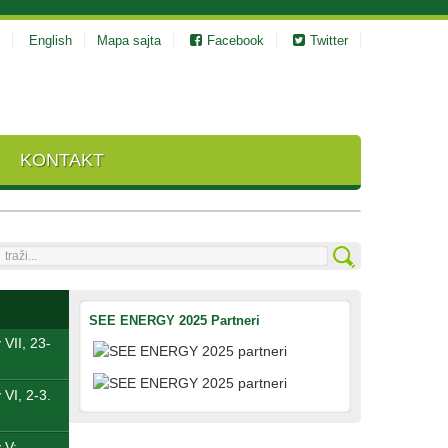
English
Mapa sajta
Facebook
Twitter
KONTAKT
raži...
SEE ENERGY 2025 Partneri
VII, 23-
VI, 2-3.
 V: