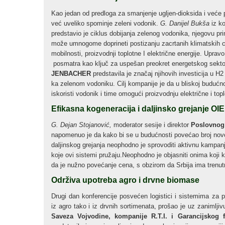
Kao jedan od predloga za smanjenje ugljen-dioksida i veće p
već uveliko spominje zeleni vodonik.
G. Danijel Bukša
iz k
predstavio je ciklus dobijanja zelenog vodonika, njegovu pr
može umnogome doprineti postizanju zacrtanih klimatskih cilje
mobilnosti, proizvodnji toplotne I električne energije. Upr
posmatra kao ključ za uspešan preokret energetskog sekto
JENBACHER
predstavila je značaj njihovih investicija u H2
ka zelenom vodoniku. Cilj kompanije je da u bliskoj budućn
iskoristi vodonik i time omogući proizvodnju električne i to
Efikasna kogeneracija i daljinsko grejanje OIE
G. Dejan Stojanović,
moderator sesije i direktor
Poslovnog 
napomenuo je da kako bi se u budućnosti povećao broj nov
daljinskog grejanja neophodno je sprovoditi aktivnu kampan
koje ovi sistemi pružaju.Neophodno je objasniti onima koji ko
da je nužno povećanje cena, s obzirom da Srbija ima trenut
Održiva upotreba agro i drvne biomase
Drugi dan konferencije posvećen logistici i sistemima za p
iz agro tako i iz drvnih sortimenata, prošao je uz zanimlji
Saveza Vojvodine, kompanije R.T.I. i Garancijskog 