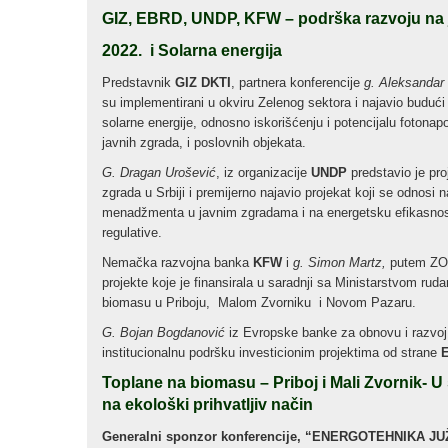
GIZ, EBRD, UNDP, KFW – podrška razvoju na
2022. i Solarna energija
Predstavnik
GIZ DKTI
, partnera konferencije
g. Aleksandar
su implementirani u okviru Zelenog sektora i najavio budući
solarne energije, odnosno iskorišćenju i potencijalu fotona
javnih zgrada, i poslovnih objekata.
G. Dragan Urošević
, iz organizacije
UNDP
predstavio je pr
zgrada u Srbiji i premijerno najavio projekat koji se odnos
menadžmenta u javnim zgradama i na energetsku efikasno
regulative.
Nemačka razvojna banka
KFW
i
g. Simon Martz,
putem ZOO
projekte koje je finansirala u saradnji sa Ministarstvom ruda
biomasu u Priboju, Malom Zvorniku i Novom Pazaru.
G. Bojan Bogdanović
iz Evropske banke za obnovu i razvoj d
institucionalnu podršku investicionim projektima od strane
Toplane na biomasu – Priboj i Mali Zvornik-
U 
na ekološki prihvatljiv način
Generalni sponzor konferencije, “ENERGOTEHNIKA J