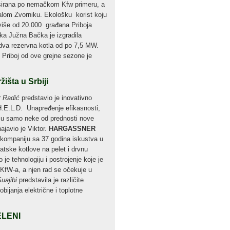
nsirana po nemačkom Kfw primeru, a
alom Zvorniku. Ekološku korist koju
 više od 20.000 građana Priboja
ika Južna Bačka je izgradila
dva rezervna kotla od po 7,5 MW.
 Priboj od ove grejne sezone je
žišta u Srbiji
r Radić
predstavio je inovativno
H.E.L.D. Unapređenje efikasnosti,
 su samo neke od prednosti nove
ajavio je Viktor.
HARGASSNER
 kompaniju sa 37 godina iskustva u
atske kotlove na pelet i drvnu
 je tehnologiju i postrojenje koje je
 KfW-a, a njen rad se očekuje u
Suajibi
predstavila je različite
ijanja električne i toplotne
ZELENI