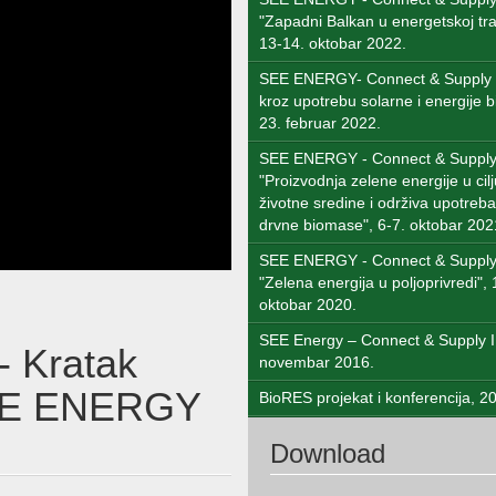
"Zapadni Balkan u energetskoj tran
13-14. oktobar 2022.
SEE ENERGY- Connect & Supply 
kroz upotrebu solarne i energije 
23. februar 2022.
SEE ENERGY - Connect & Supply 
"Proizvodnja zelene energije u cilj
životne sredine i održiva upotreba
drvne biomase", 6-7. oktobar 202
SEE ENERGY - Connect & Supply 
"Zelena energija u poljoprivredi", 
oktobar 2020.
SEE Energy – Connect & Supply I
- Kratak
novembar 2016.
SEE ENERGY
BioRES projekat i konferencija, 2
Download