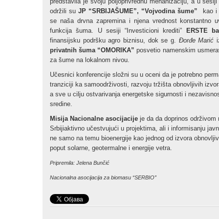
predstavila je svoju poljoprivrednu mehanizaciju, a u sesij
održili su
JP “SRBIJAŠUME”, “Vojvodina šume”
kao 
se naša drvna zapremina i njena vrednost konstantno uv
funkcija šuma. U sesiji “Investicioni krediti”
ERSTE ba
finansijsku podršku agro biznisu, dok se g.
Đorđe Marić
privatnih šuma “OMORIKA”
posvetio namenskim usmerav
za šume na lokalnom nivou.
Učesnici konferencije složni su u oceni da je potrebno perm
tranziciji ka samoodrživosti, razvoju tržišta obnovljivih izvor
a sve u cilju ostvarivanja energetske sigurnosti i nezavisno
sredine.
Misija Nacionalne asocijacije
je da da doprinos održivom 
Srbijiaktivno učestvujući u projektima, ali i informisanju jav
ne samo na temu bioenergije kao jednog od izvora obnovljive
poput solarne, geotermalne i energije vetra.
Pripremila: Jelena Bunčić
Nacionalna asocijacija za biomasu “SERBIO”