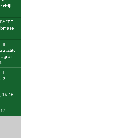
ziciji",
IV: "ЕЕ
biomase",
III:
u zaštite
 agro i
1.
II:
1-2.
, 15-16.
017.