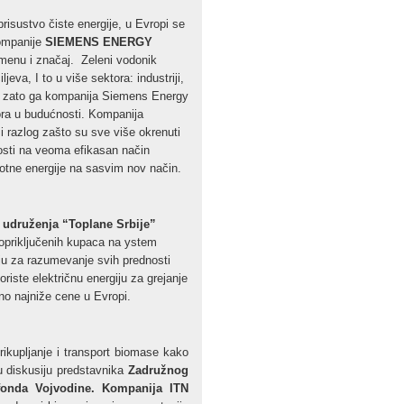
risustvo čiste energije, u Evropi se
ompanije
SIEMENS ENERGY
imenu i značaj. Zeleni vodonik
va, I to u više sektora: industriji,
avo zato ga kompanija Siemens Energy
ra u budućnosti. Kompanija
 i razlog zašto su sve više okrenuti
osti na veoma efikasan način
plotne energije na sasvim nov način.
udruženja “Toplane Srbije”
opriključenih kupaca na ystem
ju za razumevanje svih prednosti
riste električnu energiju za grejanje
no najniže cene u Evropi.
rikupljanje i transport biomase kako
vu diskusiju predstavnika
Zadružnog
fonda Vojvodine.
Kompanija ITN