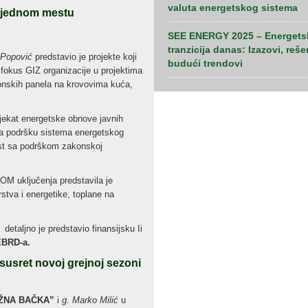
valuta energetskog sistema
 jednom mestu
SEE ENERGY 2025 – Energets
tranzicija danas: Izazovi, reše
 Popović
predstavio je projekte koji
budući trendovi
 fokus GIZ organizacije u projektima
ponskih panela na krovovima kuća,
ojekat energetske obnove javnih
i na podršku sistema energetskog
st sa podrškom zakonskoj
M uključenja predstavila je
rstva i energetike, toplane na
etaljno je predstavio finansijsku Ii
EBRD-a.
susret novoj grejnoj sezoni
UŽNA BAČKA”
i
g. Marko Milić
u