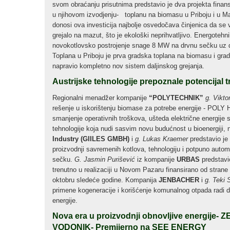
svom obraćanju prisutnima predstavio je dva projekta fina
u njihovom izvodjenju- toplanu na biomasu u Priboju i u M
donosi ova investicija najbolje osvedočava činjenica da se
grejalo na mazut, što je ekološki neprihvatljivo. Energotehn
novokotlovsko postrojenje snage 8 MW na drvnu sečku uz 
Toplana u Priboju je prva gradska toplana na biomasu i grad
napravio kompletno nov sistem daljinskog grejanja.
Austrijske tehnologije prepoznale potencijal tr
Regionalni menadžer kompanije
“POLYTECHNIK”
g. Vikto
rešenje u iskorištenju biomase za potrebe energije - POLY 
smanjenje operativnih troškova, ušteda električne energije
tehnologije koja nudi sasvim novu budućnost u bioenergiji, n
Industry (GIILES GMBH)
i
g. Lukas Kraemer
predstavio je
proizvodnji savremenih kotlova, tehnologiju i potpuno autom
sečku.
G. Jasmin Purišević
iz kompanije
URBAS
predstavio
trenutno u realizaciji u Novom Pazaru finansirano od strane
oktobru sledeće godine. Kompanija
JENBACHER
i
g. Teki 
primene kogeneracije i korišćenje komunalnog otpada radi dob
energije.
Nova era u proizvodnji obnovljive energije- 
VODONIK-
Premijerno na SEE ENERGY