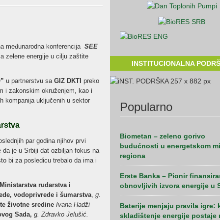
iona međunarodna konferencija
SEE
 zelene energije u cilju zaštite
INSTITUCIONALNA PODR
O”
u partnerstvu sa
GIZ DKTI
preko
im i zakonskim okruženjem, kao i
h kompanija uključenih u sektor
Popularno
arstva
Biometan – zeleno gorivo
slednjih par godina njihov prvi
budućnosti u energetskom m
 da je u Srbiji dat ozbiljan fokus na
regiona
što bi za posledicu trebalo da ima i
Erste Banka – Pionir finansira
Ministarstva rudarstva i
obnovljivih izvora energije u S
rede, vodoprivrede i šumarstva
,
g.
ite životne sredine
Ivana Hadži
Baterije menjaju pravila igre:
ovog Sada,
g. Zdravko Jelušić.
skladištenje energije postaje