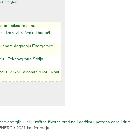
sa
biogas
tskom miksu regiona
: Izazovi, rešenja i budući
jučnom događaju Energetske
giju: Teknoxgroup Srbija
ija, 23-24. oktobar 2024., Novi
 energije u cilju zaštite životne sredine i održiva upotreba agro i dr
 ENERGY 2021 konferenciju