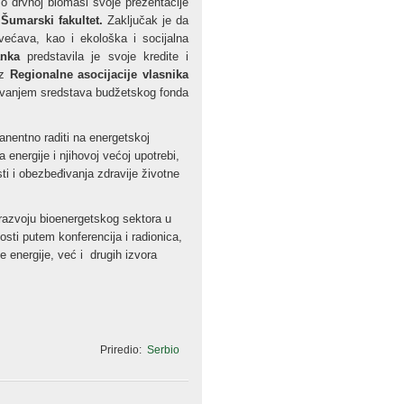
i o drvnoj biomasi svoje prezentacije
i
Šumarski fakultet.
Zaključak je da
ećava, kao i ekološka i socijalna
nka
predstavila je svoje kredite i
iz
Regionalne asocijacije vlasnika
anjem sredstava budžetskog fonda
anentno raditi na energetskoj
a energije i njihovoj većoj upotrebi,
sti i obezbeđivanja zdravije životne
razvoju bioenergetskog sektora u
nosti putem konferencija i radionica,
 energije, već i drugih izvora
Priredio:
Serbio